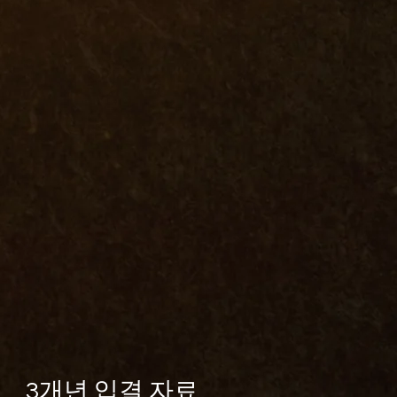
32명
실대학교
16명
찰대,사관
3개년 입결 자료