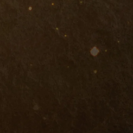
45명
양대학교
13명
희대학교
24명
국대학교
23명
명여대