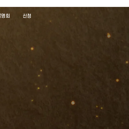
설명회
신청
26명
려대학교