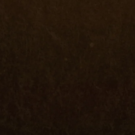
명
21명
국민대학교
숭
명
15명
교육대학교
경
명