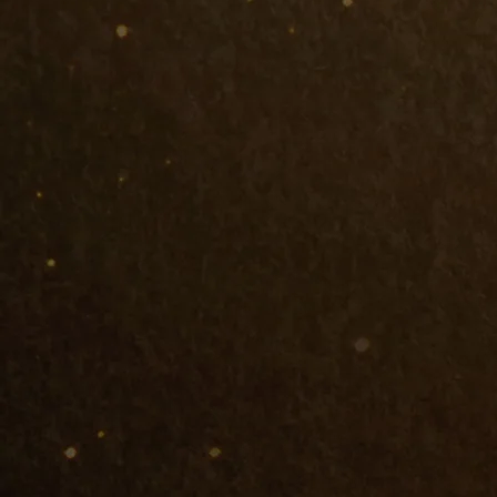
15
서강대학교
12
이화여자대
18
한국외국어
11
동국대학교