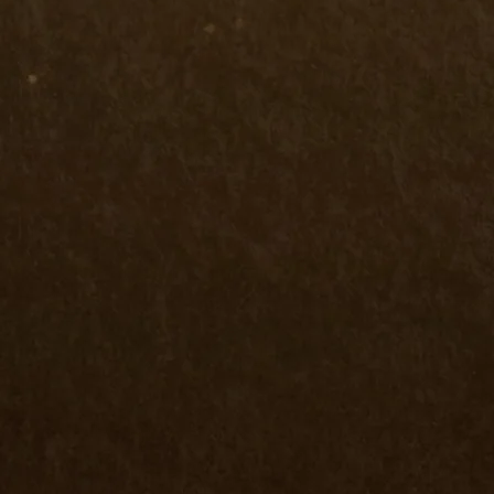
명
32명
성균관대
한
명
15명
중앙대학교
경
명
21명
시립대학교
건
명
24명
홍익대학교
숙