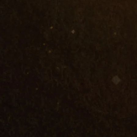
35
지방거점대
15
의과대학
85
기타 4년제