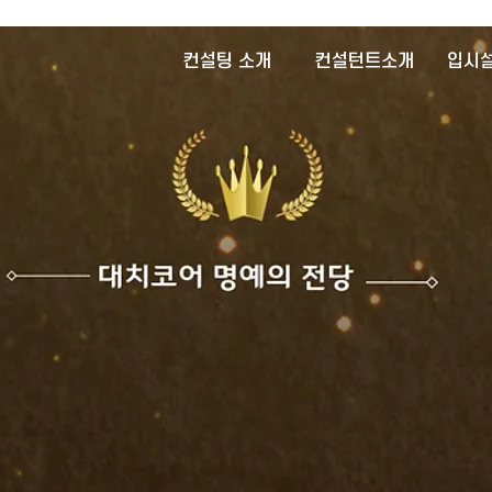
컨설팅 소개
컨설턴트소개
입시
명
23명
연세대학교
고